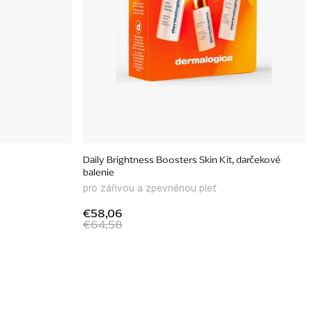
Daily Brightness Boosters Skin Kit, darčekové
balenie
pro zářivou a zpevněnou pleť
€58,06
€64,58