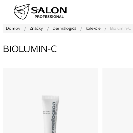
Prejsť
na
obsah
Domov
/
Značky
/
Dermalogica
/
kolekcie
/
Biolumin-C
BIOLUMIN-C
V
ý
p
i
s
p
r