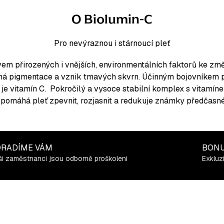
O Biolumin-C
Pro nevýraznou i stárnoucí pleť
m přirozených i vnějších, environmentálních faktorů ke změn
ná pigmentace a vznik tmavých skvrn. Účinným bojovníkem p
je vitamín C. Pokročilý a vysoce stabilní komplex s vitamí
pomáhá pleť zpevnit, rozjasnit a redukuje známky předčasnéh
RADÍME VÁM
BON
i zaměstnanci jsou odborně proškoleni
Exkluz