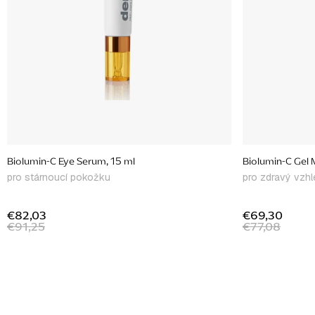
o
d
u
k
t
o
v
Biolumin-C Eye Serum, 15 ml
Biolumin-C Gel M
pro stárnoucí pokožku
pro zdravý vzhl
€82,03
€69,30
€91,25
€77,08
O
v