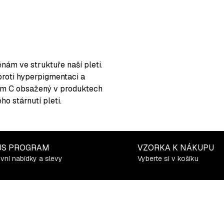
ám ve struktuře naší pleti.
roti hyperpigmentaci a
nem C obsažený v produktech
o stárnutí pleti.
US PROGRAM
VZORKA K NÁKUPU
ivní nabídky a slevy
Vyberte si v košíku