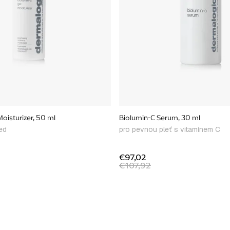
oisturizer, 50 ml
Biolumin-C Serum, 30 ml
ed
pro pevnou pleť s vitamínem C
€97,02
€107,92