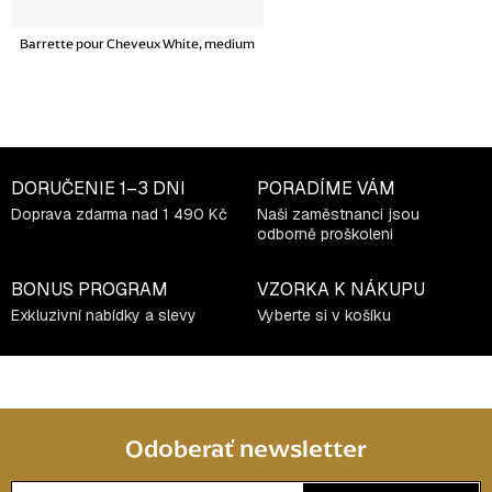
Barrette pour Cheveux White, medium
DORUČENIE
1–3 DNI
PORADÍME VÁM
Doprava zdarma nad 1 490 Kč
Naši zaměstnanci jsou
odborně proškoleni
BONUS PROGRAM
VZORKA K NÁKUPU
Exkluzivní nabídky a slevy
Vyberte si v košíku
Odoberať newsletter