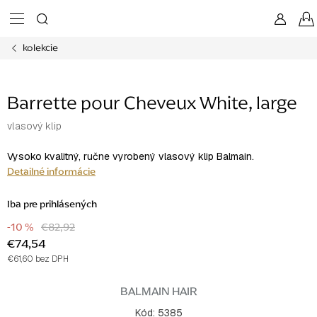
Prejsť
na
obsah
kolekcie
Barrette pour Cheveux White, large
vlasový klip
Vysoko kvalitný, ručne vyrobený vlasový klip Balmain.
Detailné informácie
Iba pre prihlásených
-10 %
€82,92
€74,54
€61,60 bez DPH
Jednotková
cena:
BALMAIN HAIR
Kód:
5385