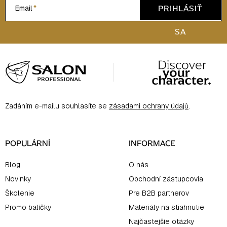
PRIHLÁSIŤ
Email
SA
Z
á
p
ä
Zadáním e-mailu souhlasíte se
zásadami ochrany údajů
.
t
i
e
POPULÁRNÍ
INFORMACE
Blog
O nás
Novinky
Obchodní zástupcovia
Školenie
Pre B2B partnerov
Promo balíčky
Materiály na stiahnutie
Najčastejšie otázky