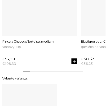
Pince a Cheveux Tortoise, medium
Elastique pour C
vlasový klip
gumička na vlas
€97,39
€50,57
€108,33
€56,25