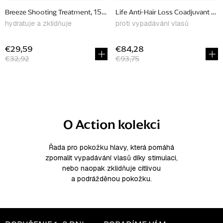
u
Breeze Shooting Treatment, 150 ml
Life Anti-Hair Loss Coadjuvant Flui
k
hydratuje a zklidňuje
proti vypadávání vlasů
t
o
€29,59
€84,28
€32,92
€93,75
v
O
v
l
O Action kolekci
á
d
a
Řada pro pokožku hlavy, která pomáhá
zpomalit vypadávání vlasů díky stimulaci,
c
nebo naopak zklidňuje citlivou
i
a podrážděnou pokožku.
e
p
r
v