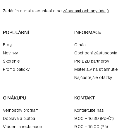
ä
Zadáním e-mailu souhlasíte se
zásadami ochrany údajů
.
t
i
e
POPULÁRNÍ
INFORMACE
Blog
O nás
Novinky
Obchodní zástupcovia
Školenie
Pre B2B partnerov
Promo balíčky
Materiály na stiahnutie
Najčastejšie otázky
O NÁKUPU
KONTAKT
Vernostný program
Kontaktujte nás
Doprava a platba
9:00 – 16:30 (Po-Čt)
Vrácení a reklamace
9:00 – 15:00 (Pá)